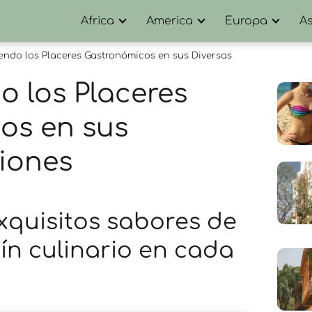
Africa
America
Europa
As
endo los Placeres Gastronómicos en sus Diversas
 los Placeres
os en sus
iones
xquisitos sabores de
tín culinario en cada