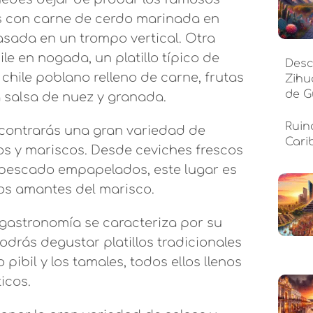
os con carne de cerdo marinada en
asada en un trompo vertical. Otra
hile en nogada, un platillo típico de
Desc
chile poblano relleno de carne, frutas
Zihu
de G
 salsa de nuez y granada.
Ruin
encontrarás una gran variedad de
Cari
os y mariscos. Desde ceviches frescos
e pescado empapelados, este lugar es
los amantes del marisco.
a gastronomía se caracteriza por su
odrás degustar platillos tradicionales
 pibil y los tamales, todos ellos llenos
icos.