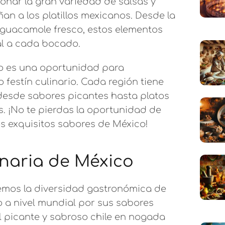
nar la gran variedad de salsas y
 a los platillos mexicanos. Desde la
l guacamole fresco, estos elementos
l a cada bocado.
co es una oportunidad para
 festín culinario. Cada región tiene
 desde sabores picantes hasta platos
. ¡No te pierdas la oportunidad de
os exquisitos sabores de México!
inaria de México
emos la diversidad gastronómica de
 a nivel mundial por sus sabores
l picante y sabroso chile en nogada