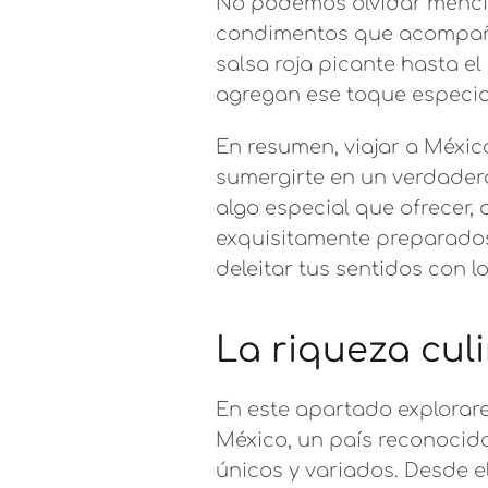
No podemos olvidar mencio
condimentos que acompañan
salsa roja picante hasta e
agregan ese toque especia
En resumen, viajar a Méxi
sumergirte en un verdadero
algo especial que ofrecer,
exquisitamente preparados
deleitar tus sentidos con l
La riqueza cul
En este apartado explorar
México, un país reconocido
únicos y variados. Desde e