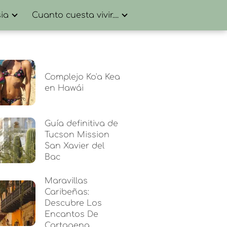
ia
Cuanto cuesta vivir....
Complejo Ko'a Kea
en Hawái
Guía definitiva de
Tucson Mission
San Xavier del
Bac
Maravillas
Caribeñas:
Descubre Los
Encantos De
Cartagena