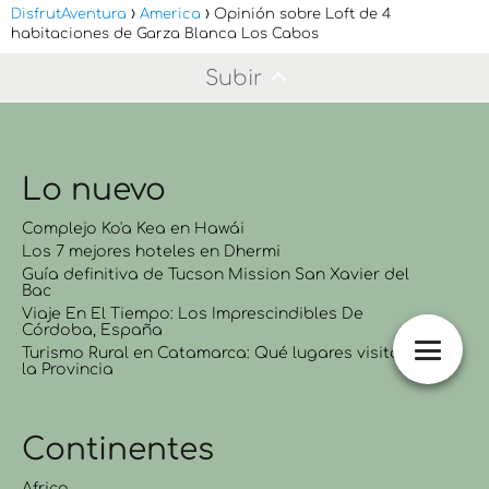
DisfrutAventura
America
Opinión sobre Loft de 4
habitaciones de Garza Blanca Los Cabos
Subir
Lo nuevo
Complejo Ko'a Kea en Hawái
Los 7 mejores hoteles en Dhermi
Guía definitiva de Tucson Mission San Xavier del
Bac
Viaje En El Tiempo: Los Imprescindibles De
Córdoba, España
Turismo Rural en Catamarca: Qué lugares visitar en
la Provincia
Continentes
Africa