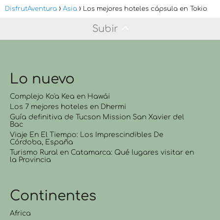
DisfrutAventura
Asia
Los mejores hoteles cápsula en Tokio
Subir
Lo nuevo
Complejo Ko'a Kea en Hawái
Los 7 mejores hoteles en Dhermi
Guía definitiva de Tucson Mission San Xavier del
Bac
Viaje En El Tiempo: Los Imprescindibles De
Córdoba, España
Turismo Rural en Catamarca: Qué lugares visitar en
la Provincia
Continentes
Africa